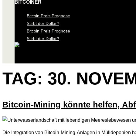
BITCOINER
Bitcoin Preis Prognose
Stirbt der Dollar?
Bitcoin Preis Prognose
Stirbt der Dollar?
TAG:
30. NOVE
Bitcoin-Mining könnte helfen, Ab
Die Integration von Bitcoin-Mining-Anlagen in Mülldeponien